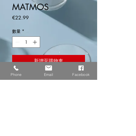
MATMOS
價
€22.99
格
數量
*
新增至購物車
Phone
Email
Facebook
...
Informazioni Album
Anno di registrazione: 1955-1969 -
Garanzia Qualità
Durata: 68 minuti - Genere: Jazz,
Bebop, Cool Jazz - Artisti: Miles Davis
Quintet & Sextet
CD originale con garanzia di qualità