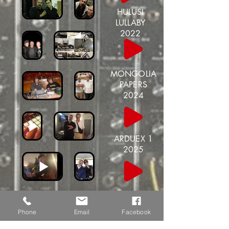
HULUSI
LULLABY
2022
MONGOLIA
PAPERS
2024
ARDUEX 1
2025
DADA
DINNER
Phone
Email
Facebook
2022