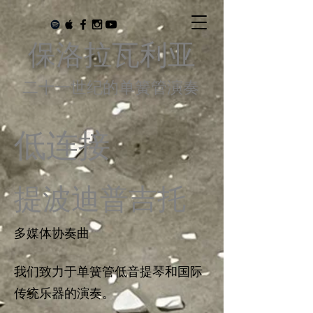
保洛拉瓦利亚
二十一世纪的单簧管演奏
低连接
提波迪普吉托
多媒体协奏曲
我们致力于单簧管低音提琴和国际
传统乐器的演奏。