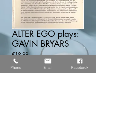
ALTER EGO plays:
GAVIN BRYARS
価
€19.99
格
数量
*
Phone
Email
Facebook
カートに追加する
...