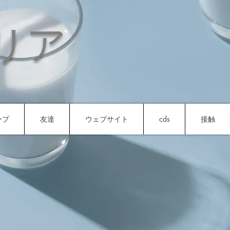
リア
ープ
友達
ウェブサイト
cds
接触