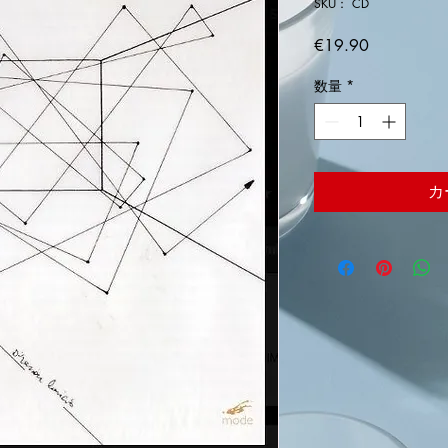
SKU： CD
価
€19.90
格
数量
*
カ