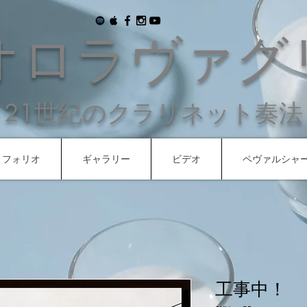
オロラヴァグ
21世紀のクラリネット奏法
トフォリオ
ギャラリー
ビデオ
ペヴァルシャ
工事中！